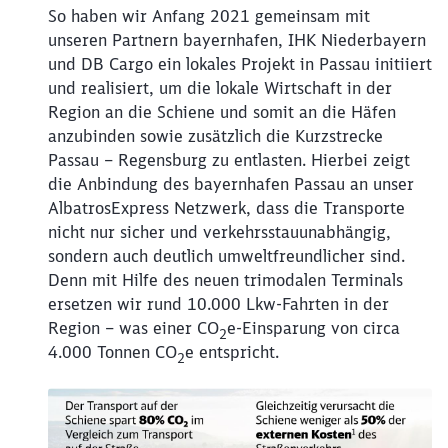
So haben wir Anfang 2021 gemeinsam mit
unseren Partnern bayernhafen, IHK Niederbayern
und DB Cargo ein lokales Projekt in Passau initiiert
und realisiert, um die lokale Wirtschaft in der
Region an die Schiene und somit an die Häfen
anzubinden sowie zusätzlich die Kurzstrecke
Schließen
Passau – Regensburg zu entlasten. Hierbei zeigt
Möchten Sie zu
weitergeleitet
werden?
die Anbindung des bayernhafen Passau an unser
AlbatrosExpress Netzwerk, dass die Transporte
nicht nur sicher und verkehrsstauunabhängig,
Abbrechen
Weiter
sondern auch deutlich umweltfreundlicher sind.
Denn mit Hilfe des neuen trimodalen Terminals
ersetzen wir rund 10.000 Lkw-Fahrten in der
Region – was einer CO
e-Einsparung von circa
2
4.000 Tonnen CO
e entspricht.
2