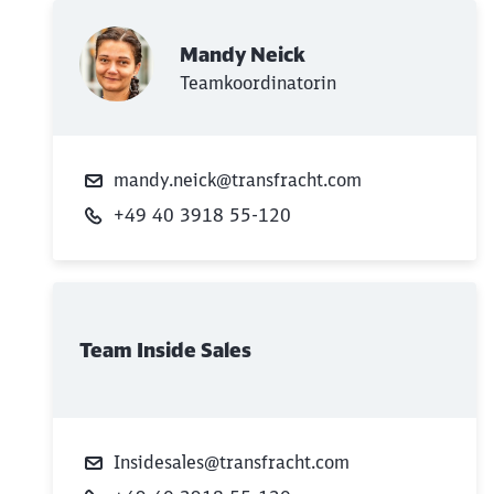
Mandy Neick
Schließen
Teamkoordinatorin
Möchten Sie zu
weitergeleitet
werden?
mandy.neick@transfracht.com
Abbrechen
Weiter
+49 40 3918 55-120
Team Inside Sales
Insidesales@transfracht.com